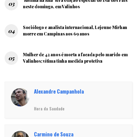
‘Rolimã na Rua’ terá edição especial do Dia dos Pais
neste domingo, em Valinhos
Sociólogo e analista internacional, Lejeune Mirhan
morre em Campinas aos 69 anos
Mulher de 42 anos é morta a facada pelo marido em
Valinhos; vítima tinha medida protetiva
Alexandre Campanhola
Hora da Saudade
Carmino de Souza