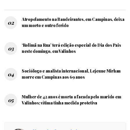
Atropelamento na Bandeirantes, em Campinas, deixa
um morto e outro ferido
‘Rolimã na Rua’ terá edição especial do Dia dos Pais
neste domingo, em Valinhos
Sociólogo e analista internacional, Lejeune Mirhan
morre em Campinas aos 69 anos
Mulher de 42 anos é morta a facada pelo marido em
Valinhos; vítima tinha medida protetiva