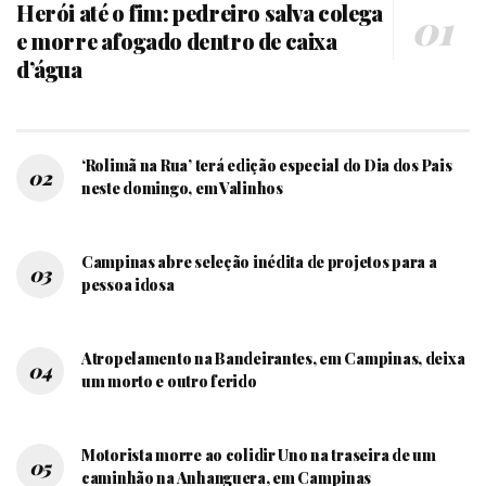
Herói até o fim: pedreiro salva colega
e morre afogado dentro de caixa
d’água
‘Rolimã na Rua’ terá edição especial do Dia dos Pais
neste domingo, em Valinhos
Campinas abre seleção inédita de projetos para a
pessoa idosa
Atropelamento na Bandeirantes, em Campinas, deixa
um morto e outro ferido
Motorista morre ao colidir Uno na traseira de um
caminhão na Anhanguera, em Campinas