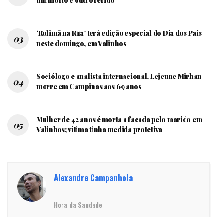
um morto e outro ferido
‘Rolimã na Rua’ terá edição especial do Dia dos Pais
neste domingo, em Valinhos
Sociólogo e analista internacional, Lejeune Mirhan
morre em Campinas aos 69 anos
Mulher de 42 anos é morta a facada pelo marido em
Valinhos; vítima tinha medida protetiva
Alexandre Campanhola
Hora da Saudade