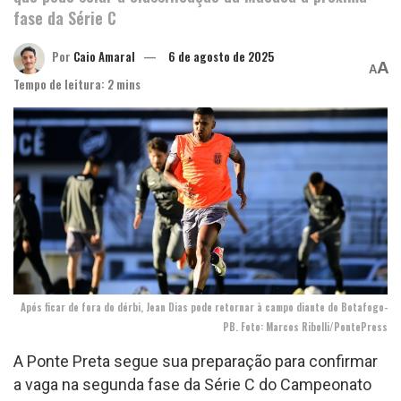
fase da Série C
Por
Caio Amaral
6 de agosto de 2025
A
A
Tempo de leitura: 2 mins
Após ficar de fora do dérbi, Jean Dias pode retornar à campo diante do Botafogo-
PB. Foto: Marcos Ribolli/PontePress
A Ponte Preta segue sua preparação para confirmar
a vaga na segunda fase da Série C do Campeonato