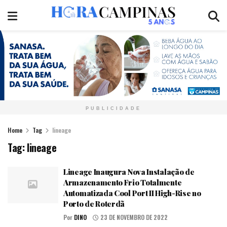
PUBLICIDADE
Home
Tag
lineage
Tag:
lineage
Lineage Inaugura Nova Instalação de
Armazenamento Frio Totalmente
Automatizada Cool Port II High-Rise no
Porto de Roterdã
Por
DINO
23 DE NOVEMBRO DE 2022