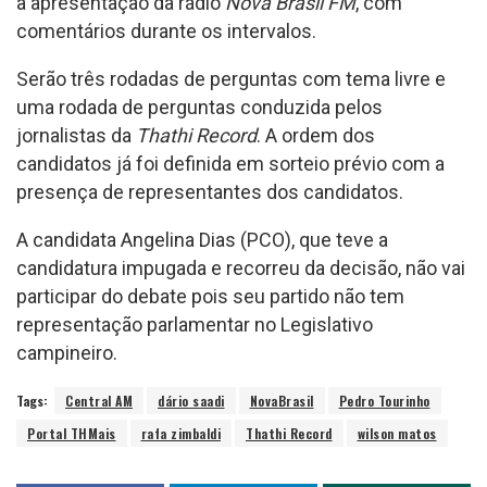
a apresentação da rádio
Nova Brasil FM
, com
comentários durante os intervalos.
Serão três rodadas de perguntas com tema livre e
uma rodada de perguntas conduzida pelos
jornalistas da
Thathi Record
. A ordem dos
candidatos já foi definida em sorteio prévio com a
presença de representantes dos candidatos.
A candidata Angelina Dias (PCO), que teve a
candidatura impugada e recorreu da decisão, não vai
participar do debate pois seu partido não tem
representação parlamentar no Legislativo
campineiro.
Tags:
Central AM
dário saadi
NovaBrasil
Pedro Tourinho
Portal THMais
rafa zimbaldi
Thathi Record
wilson matos