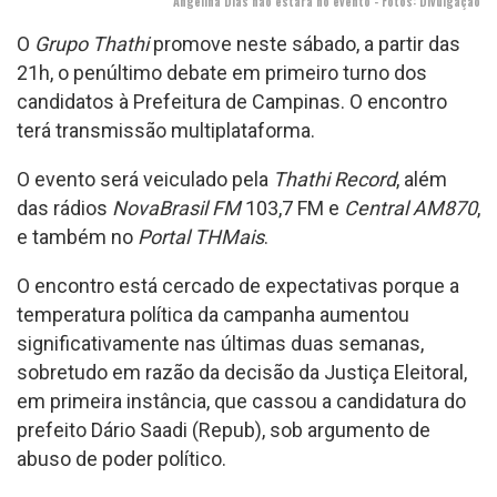
Angelina Dias não estará no evento - Fotos: Divulgação
O
Grupo Thathi
promove neste sábado, a partir das
21h, o penúltimo debate em primeiro turno dos
candidatos à Prefeitura de Campinas. O encontro
terá transmissão multiplataforma.
O evento será veiculado pela
Thathi Record
, além
das rádios
NovaBrasil FM
103,7 FM e
Central AM870
,
e também no
Portal THMais
.
O encontro está cercado de expectativas porque a
temperatura política da campanha aumentou
significativamente nas últimas duas semanas,
sobretudo em razão da decisão da Justiça Eleitoral,
em primeira instância, que cassou a candidatura do
prefeito Dário Saadi (Repub), sob argumento de
abuso de poder político.